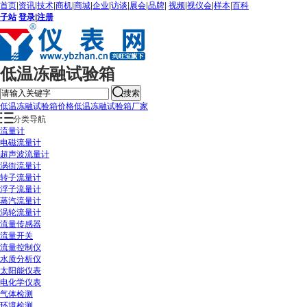
首页
|
资讯
|
技术
|
商机
|
商城
|
企业
|
访谈
|
展会
|
品牌
|
视频
|
视仪会
|
样本
|
百科
子站
登录
|
注册
低温冻融试验箱
搜索
低温冻融试验箱价格
低温冻融试验箱厂家
分类导航
流量计
电磁流量计
超声波流量计
涡街流量计
转子流量计
浮子流量计
蒸汽流量计
涡轮流量计
流量传感器
流量开关
流量控制仪
水质分析仪
太阳能仪表
电化学仪表
气体检测
环境检测